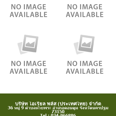
บริษัท ไอเรียล พลัส (ประเทศไทย) จำกัด
36 หมู่ 9 ตำบลห้วยพระ อำเภอดอนตูม จังหวัดนครปฐม
73150
Tel : 034-966886