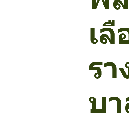
เลื
รา
บา