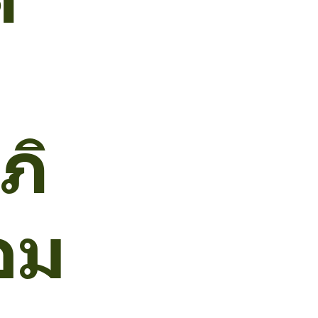
ภิ
อม