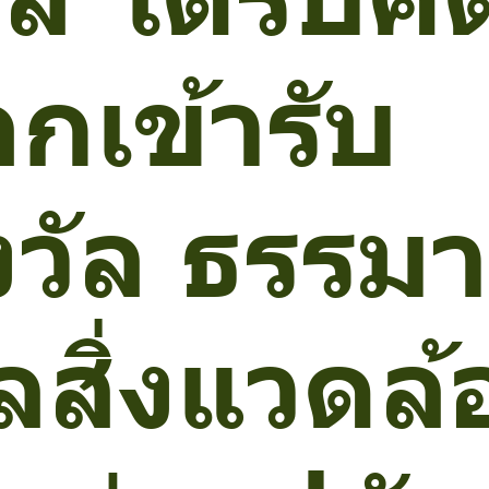
อกเข้ารับ
งวัล ธรรมา
ลสิ่งแวดล้