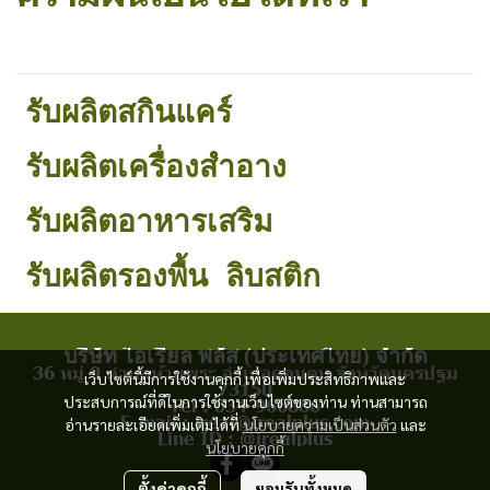
รับผลิตสกินแคร์
รับผลิตเครื่องสำอาง
รับผลิตอาหารเสริม
รับผลิตรองพื้น
ลิบสติก
บริษัท ไอเรียล พลัส (ประเทศไทย) จำกัด
36 หมู่ 9 ตำบลห้วยพระ อำเภอดอนตูม จังหวัดนครปฐม
เว็บไซต์นี้มีการใช้งานคุกกี้ เพื่อเพิ่มประสิทธิภาพและ
73150
ประสบการณ์ที่ดีในการใช้งานเว็บไซต์ของท่าน ท่านสามารถ
Tel : 034-966886
E-mail : ireal@irealplus.com
อ่านรายละเอียดเพิ่มเติมได้ที่
นโยบายความเป็นส่วนตัว
และ
Line ID : @irealplus
นโยบายคุกกี้
ตั้งค่าคุกกี้
ยอมรับทั้งหมด