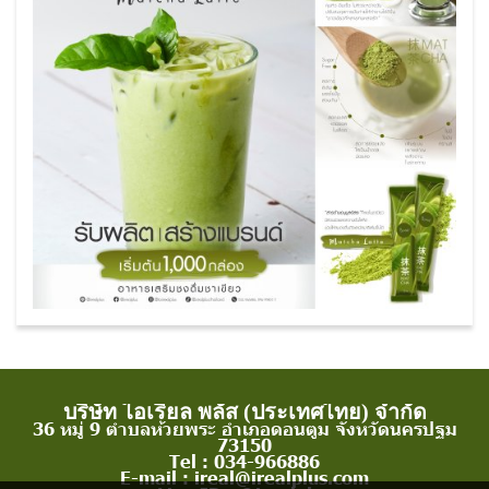
บริษัท ไอเรียล พลัส (ประเทศไทย) จำกัด
36 หมู่ 9 ตำบลห้วยพระ อำเภอดอนตูม จังหวัดนครปฐม
73150
Tel : 034-966886
E-mail : ireal@irealplus.com