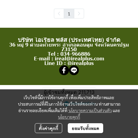
1
บริษัท ไอเรียล พลัส (ประเทศไทย) จำกัด
36 หมู่ 9 ตำบลห้วยพระ อำเภอดอนตูม จังหวัดนครปฐม
73150
Tel : 034-966886
E-mail : ireal@irealplus.com
Line ID : @irealplus
ผู้เข้าชมทั้งหมด
211,713
เว็บไซต์นี้มีการใช้งานคุกกี้ เพื่อเพิ่มประสิทธิภาพและ
Powered By
MakeWebEasy
ประสบการณ์ที่ดีในการใช้งานเว็บไซต์ของท่าน ท่านสามารถ
อ่านรายละเอียดเพิ่มเติมได้ที่
นโยบายความเป็นส่วนตัว
และ
นโยบายคุกกี้
ตั้งค่าคุกกี้
ยอมรับทั้งหมด