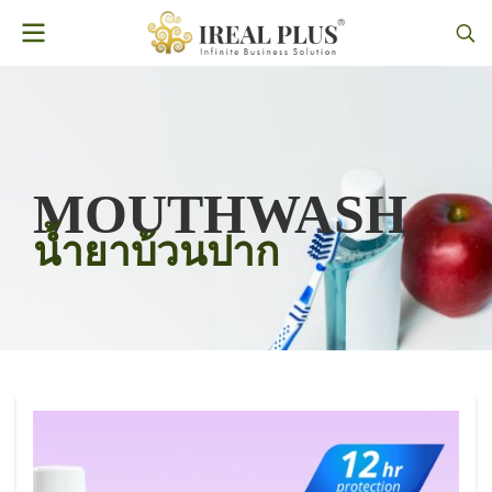
MOUTHWASH
น้ำยาบ้วนปาก