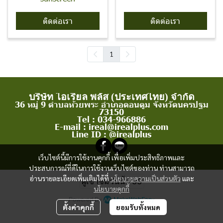
ติดต่อเรา
ติดต่อเรา
1
บริษัท ไอเรียล พลัส (ประเทศไทย) จำกัด
36 หมู่ 9 ตำบลห้วยพระ อำเภอดอนตูม จังหวัดนครปฐม
73150
Tel : 034-966886
E-mail : ireal@irealplus.com
Line ID : @irealplus
เว็บไซต์นี้มีการใช้งานคุกกี้ เพื่อเพิ่มประสิทธิภาพและ
ประสบการณ์ที่ดีในการใช้งานเว็บไซต์ของท่าน ท่านสามารถ
อ่านรายละเอียดเพิ่มเติมได้ที่
นโยบายความเป็นส่วนตัว
และ
ผู้เข้าชมวันนี้
733
นโยบายคุกกี้
Powered By
MakeWebEasy
ตั้งค่าคุกกี้
ยอมรับทั้งหมด