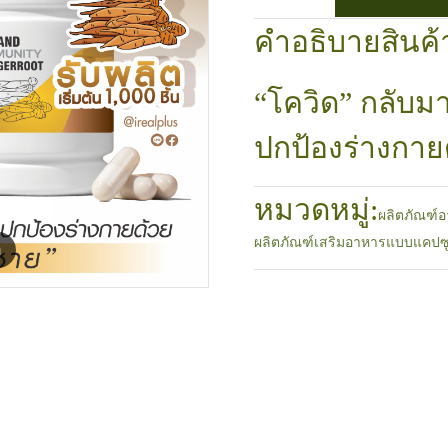
คำอธิบายสินค้
“โควิด” กลับม
ปกป้องร่างกายด
หมวดหมู่:
ผลิตภัณฑ์อ
ผลิตภัณฑ์เสริมอาหารแบบแคปซู
m