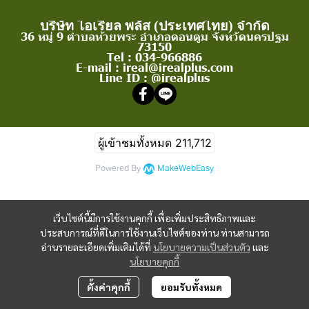
บริษัท ไอเรียล พลัส (ประเทศไทย) จำกัด
36 หมู่ 9 ตำบลห้วยพระ อำเภอดอนตูม จังหวัดนครปฐม
73150
Tel : 034-966886
E-mail : ireal@irealplus.com
Line ID : @irealplus
ผู้เข้าชมทั้งหมด
211,712
Powered By
MakeWebEasy
เว็บไซต์นี้มีการใช้งานคุกกี้ เพื่อเพิ่มประสิทธิภาพและ
ประสบการณ์ที่ดีในการใช้งานเว็บไซต์ของท่าน ท่านสามารถ
อ่านรายละเอียดเพิ่มเติมได้ที่
นโยบายความเป็นส่วนตัว
และ
นโยบายคุกกี้
ตั้งค่าคุกกี้
ยอมรับทั้งหมด