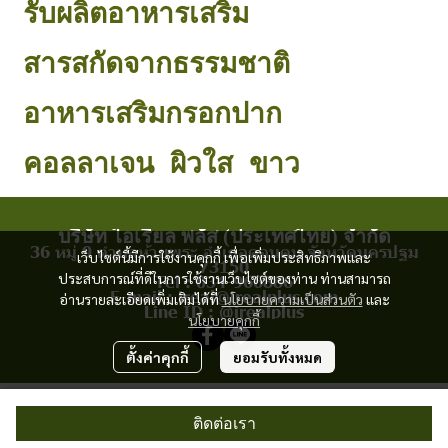
รับผลิตอาหารเสริม
สารสกัดจากธรรมชาติ
อาหารเสริมกรอกปาก
คอลลาเจน
ผิวใส
ขาว
บริษัท ไอเรียล พลัส (ประเทศไทย) จำกัด
36 หมู่ 9 ตำบลห้วยพระ อำเภอดอนตูม จังหวัดนครปฐม
เว็บไซต์นี้มีการใช้งานคุกกี้ เพื่อเพิ่มประสิทธิภาพและ
73150
ประสบการณ์ที่ดีในการใช้งานเว็บไซต์ของท่าน ท่านสามารถ
Tel : 034-966886
E-mail : ireal@irealplus.com
อ่านรายละเอียดเพิ่มเติมได้ที่
นโยบายความเป็นส่วนตัว
และ
Line ID : @irealplus
นโยบายคุกกี้
ตั้งค่าคุกกี้
ยอมรับทั้งหมด
ผู้เข้าชมวันนี้
247
ติดต่อเรา
Powered By
MakeWebEasy